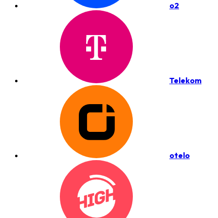
o2
Telekom
otelo