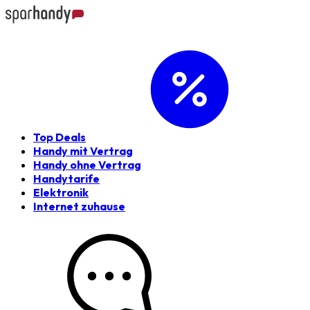
Top Deals
Handy mit Vertrag
Handy ohne Vertrag
Handytarife
Elektronik
Internet zuhause