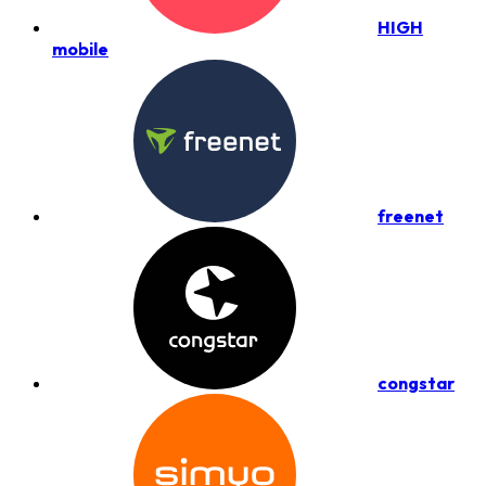
HIGH
mobile
freenet
congstar