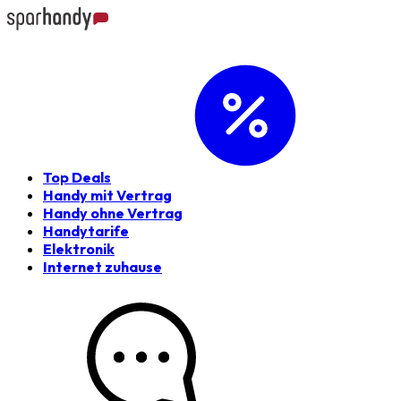
Top Deals
Handy mit Vertrag
Handy ohne Vertrag
Handytarife
Elektronik
Internet zuhause