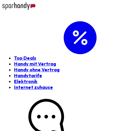
Top Deals
Handy mit Vertrag
Handy ohne Vertrag
Handytarife
Elektronik
Internet zuhause