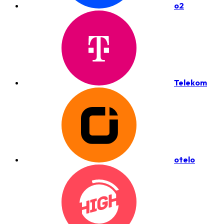
o2
Telekom
otelo