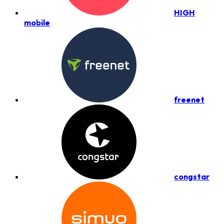
HIGH
mobile
freenet
congstar