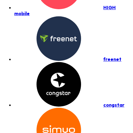
HIGH
mobile
freenet
congstar