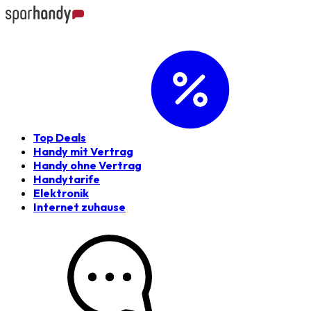
Top Deals
Handy mit Vertrag
Handy ohne Vertrag
Handytarife
Elektronik
Internet zuhause