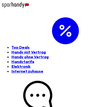
Top Deals
Handy mit Vertrag
Handy ohne Vertrag
Handytarife
Elektronik
Internet zuhause