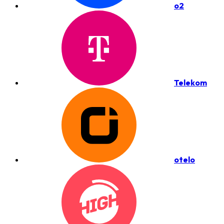
o2
Telekom
otelo