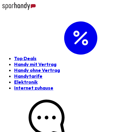
Top Deals
Handy mit Vertrag
Handy ohne Vertrag
Handytarife
Elektronik
Internet zuhause