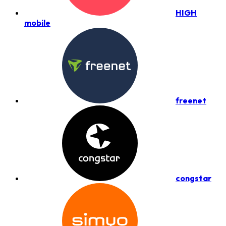
HIGH
mobile
freenet
congstar