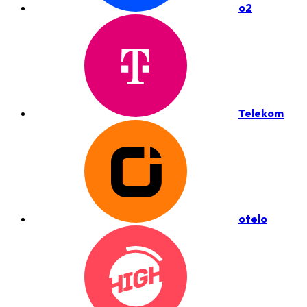
o2
Telekom
otelo