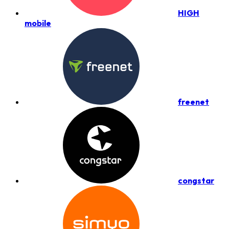
HIGH
mobile
freenet
congstar