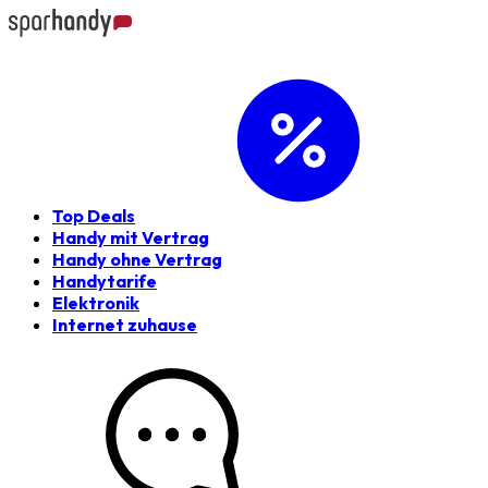
Top Deals
Handy mit Vertrag
Handy ohne Vertrag
Handytarife
Elektronik
Internet zuhause