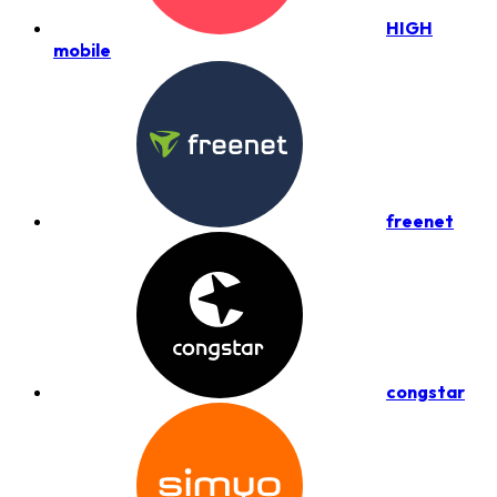
HIGH
mobile
freenet
congstar