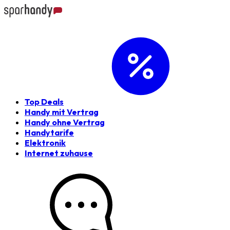
Top Deals
Handy mit Vertrag
Handy ohne Vertrag
Handytarife
Elektronik
Internet zuhause