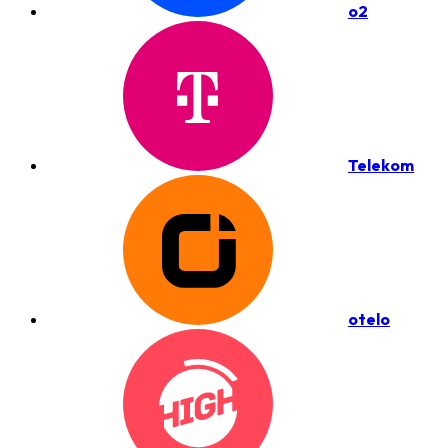
o2
Telekom
otelo