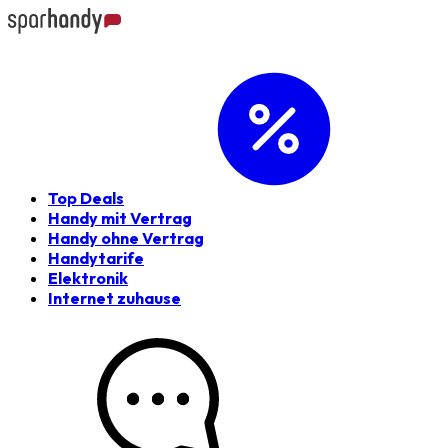
Top Deals
Handy mit Vertrag
Handy ohne Vertrag
Handytarife
Elektronik
Internet zuhause