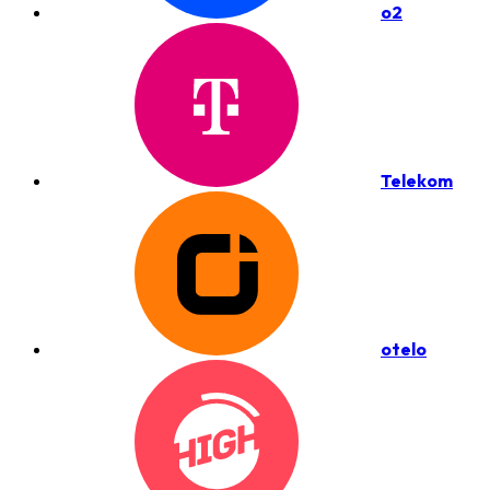
o2
Telekom
otelo