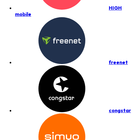
HIGH
mobile
freenet
congstar