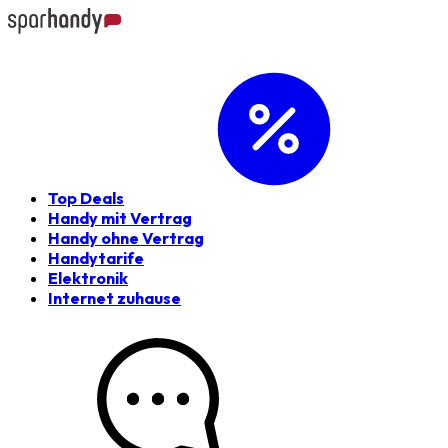
Top Deals
Handy mit Vertrag
Handy ohne Vertrag
Handytarife
Elektronik
Internet zuhause