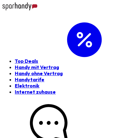
Top Deals
Handy mit Vertrag
Handy ohne Vertrag
Handytarife
Elektronik
Internet zuhause