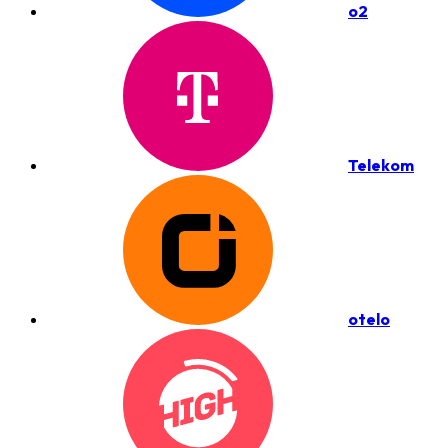
o2
Telekom
otelo