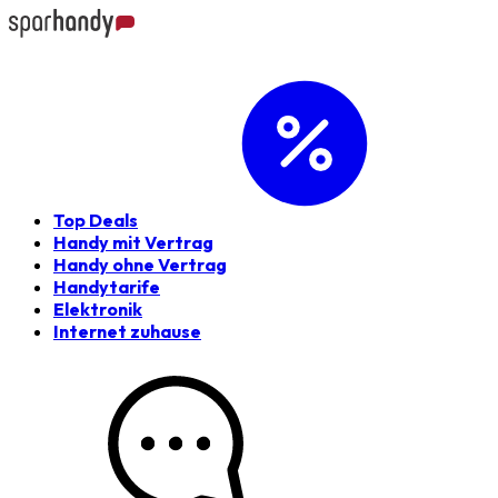
Top Deals
Handy mit Vertrag
Handy ohne Vertrag
Handytarife
Elektronik
Internet zuhause