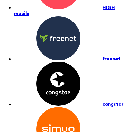
HIGH
mobile
freenet
congstar