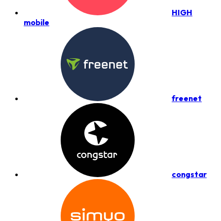
HIGH
mobile
freenet
congstar