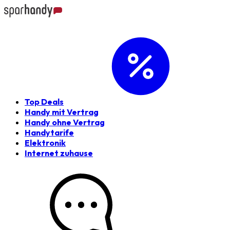
Top Deals
Handy mit Vertrag
Handy ohne Vertrag
Handytarife
Elektronik
Internet zuhause