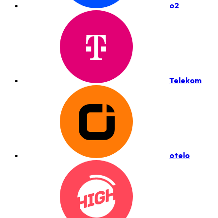
o2
Telekom
otelo