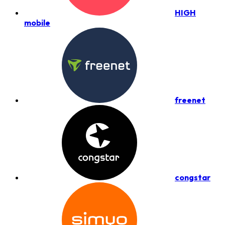
HIGH
mobile
freenet
congstar