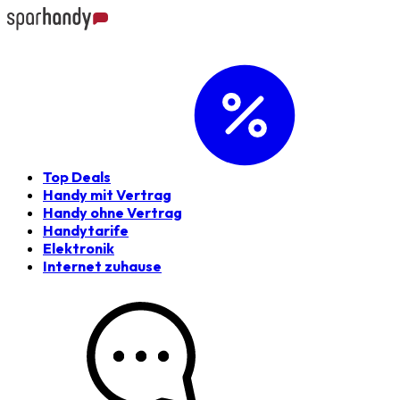
Top Deals
Handy mit Vertrag
Handy ohne Vertrag
Handytarife
Elektronik
Internet zuhause