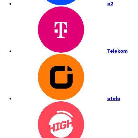
o2
Telekom
otelo