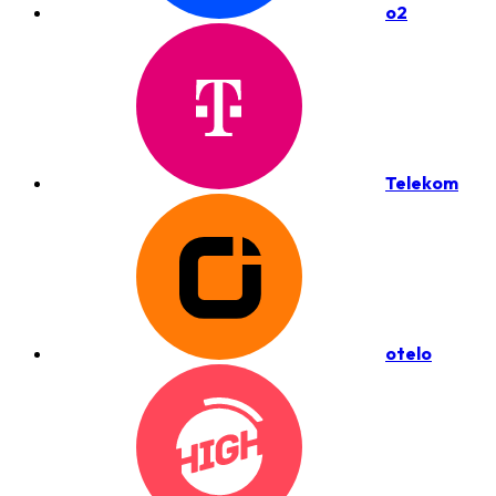
o2
Telekom
otelo