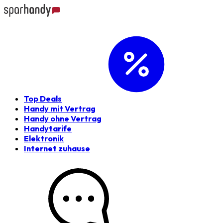
Top Deals
Handy mit Vertrag
Handy ohne Vertrag
Handytarife
Elektronik
Internet zuhause