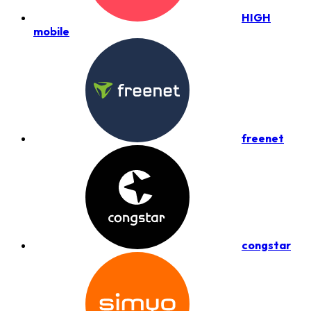
HIGH
mobile
freenet
congstar