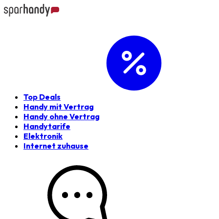
Top Deals
Handy mit Vertrag
Handy ohne Vertrag
Handytarife
Elektronik
Internet zuhause