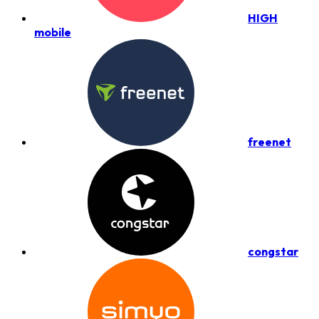
HIGH
mobile
freenet
congstar