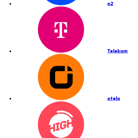
o2
Telekom
otelo