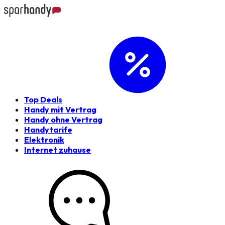
Top Deals
Handy mit Vertrag
Handy ohne Vertrag
Handytarife
Elektronik
Internet zuhause