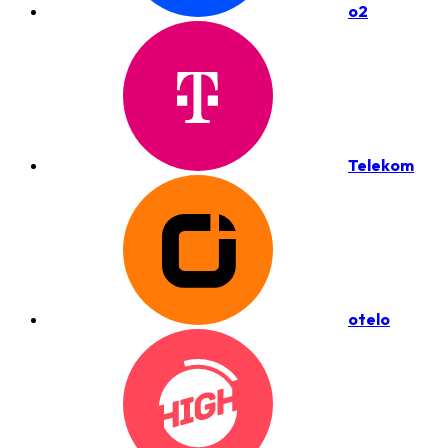
o2
Telekom
otelo