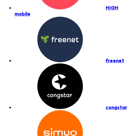
HIGH
mobile
freenet
congstar