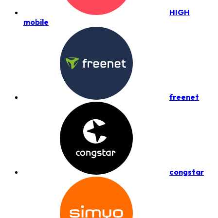
HIGH
mobile
freenet
congstar