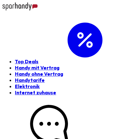
Top Deals
Handy mit Vertrag
Handy ohne Vertrag
Handytarife
Elektronik
Internet zuhause