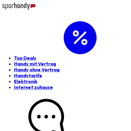
Top Deals
Handy mit Vertrag
Handy ohne Vertrag
Handytarife
Elektronik
Internet zuhause