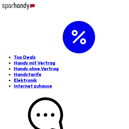
Top Deals
Handy mit Vertrag
Handy ohne Vertrag
Handytarife
Elektronik
Internet zuhause