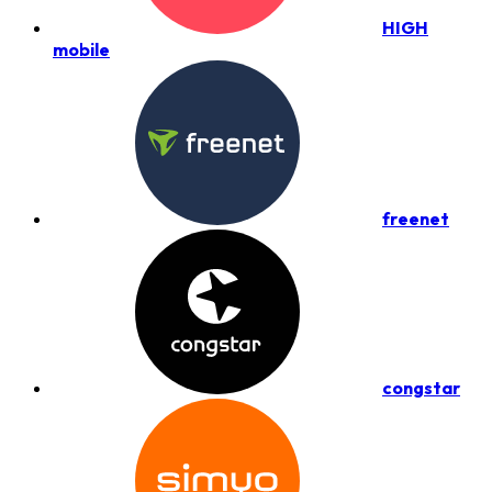
HIGH
mobile
freenet
congstar