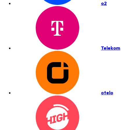
o2
Telekom
otelo