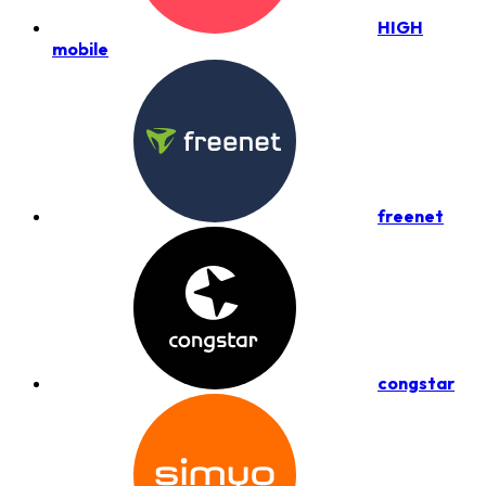
HIGH
mobile
freenet
congstar