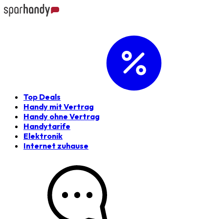
Top Deals
Handy mit Vertrag
Handy ohne Vertrag
Handytarife
Elektronik
Internet zuhause