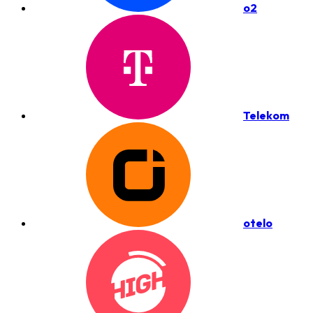
o2
Telekom
otelo