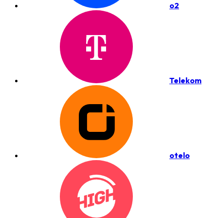
o2
Telekom
otelo