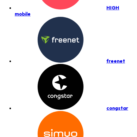
HIGH
mobile
freenet
congstar