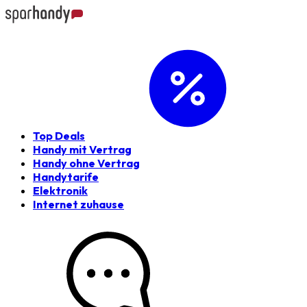
Top Deals
Handy mit Vertrag
Handy ohne Vertrag
Handytarife
Elektronik
Internet zuhause