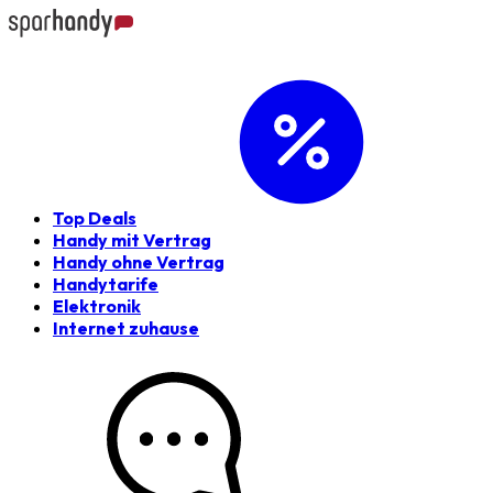
Top Deals
Handy mit Vertrag
Handy ohne Vertrag
Handytarife
Elektronik
Internet zuhause