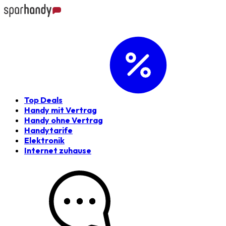
Top Deals
Handy mit Vertrag
Handy ohne Vertrag
Handytarife
Elektronik
Internet zuhause