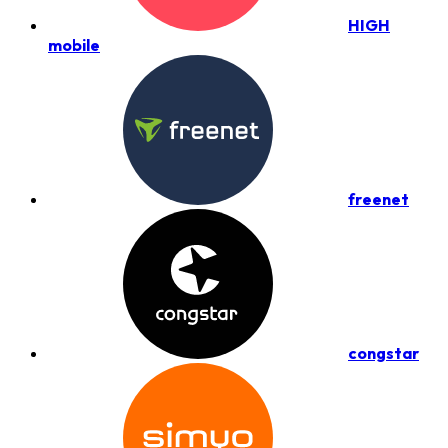
HIGH
mobile
freenet
congstar