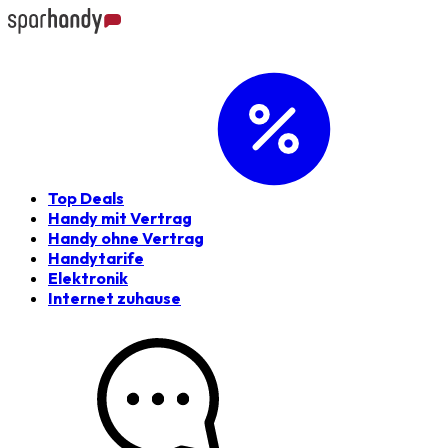
Top Deals
Handy mit Vertrag
Handy ohne Vertrag
Handytarife
Elektronik
Internet zuhause