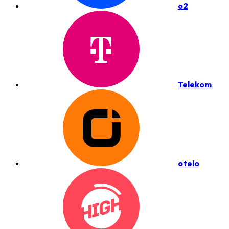
o2
Telekom
otelo