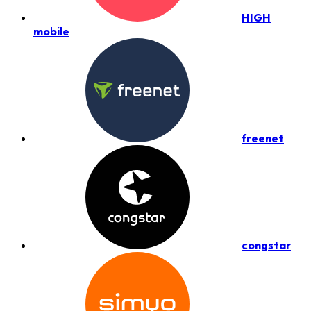
HIGH
mobile
freenet
congstar