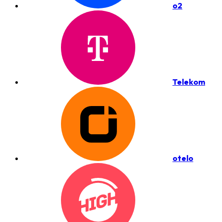
o2
Telekom
otelo