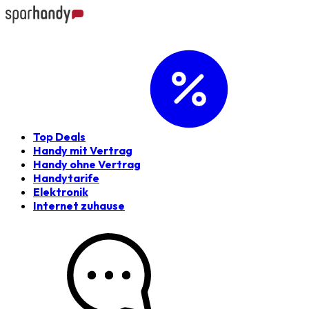
Top Deals
Handy mit Vertrag
Handy ohne Vertrag
Handytarife
Elektronik
Internet zuhause