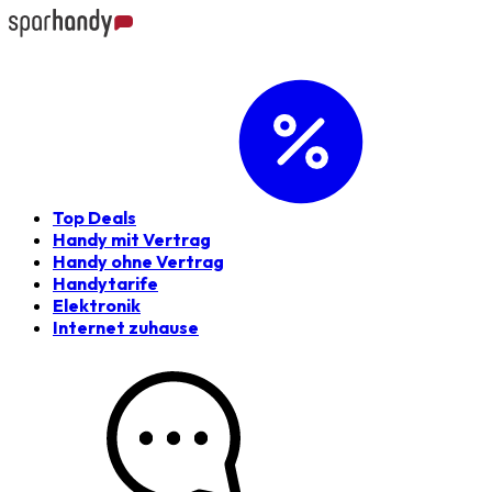
Top Deals
Handy mit Vertrag
Handy ohne Vertrag
Handytarife
Elektronik
Internet zuhause