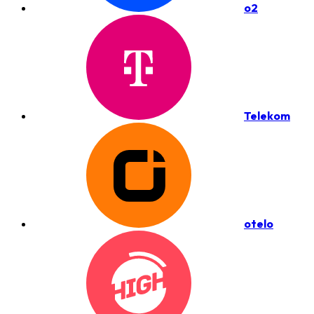
o2
Telekom
otelo