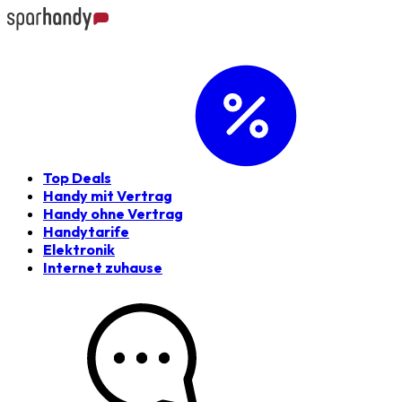
Top Deals
Handy mit Vertrag
Handy ohne Vertrag
Handytarife
Elektronik
Internet zuhause