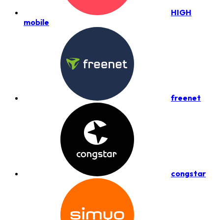
HIGH
mobile
freenet
congstar