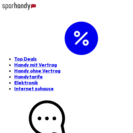
Top Deals
Handy mit Vertrag
Handy ohne Vertrag
Handytarife
Elektronik
Internet zuhause