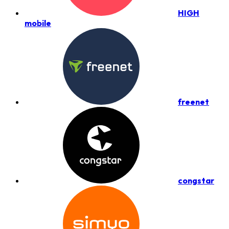
HIGH
mobile
freenet
congstar