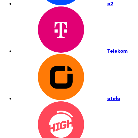
o2
Telekom
otelo