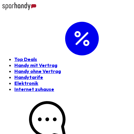
Top Deals
Handy mit Vertrag
Handy ohne Vertrag
Handytarife
Elektronik
Internet zuhause