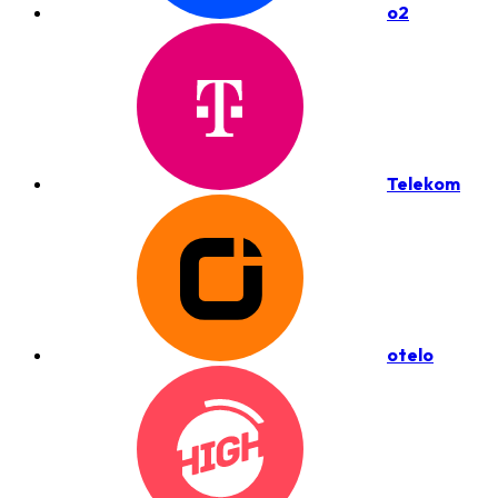
o2
Telekom
otelo