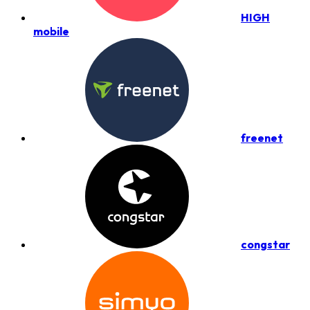
HIGH
mobile
freenet
congstar