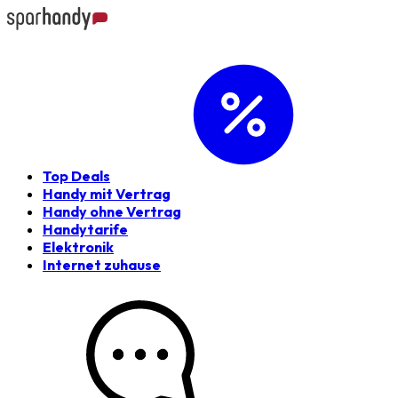
Top Deals
Handy mit Vertrag
Handy ohne Vertrag
Handytarife
Elektronik
Internet zuhause