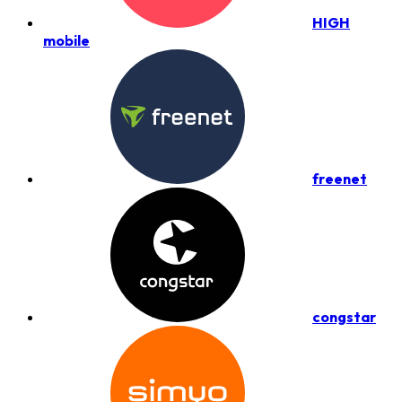
HIGH
mobile
freenet
congstar