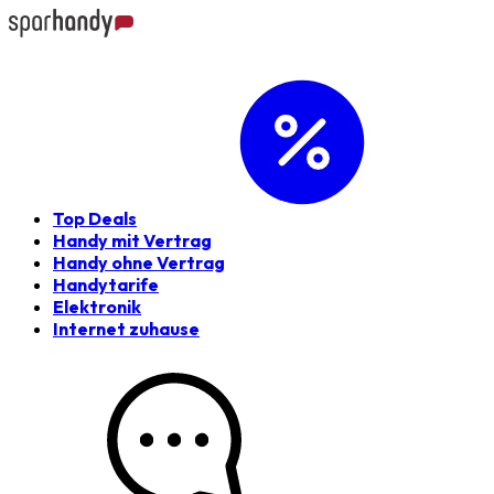
Top Deals
Handy mit Vertrag
Handy ohne Vertrag
Handytarife
Elektronik
Internet zuhause