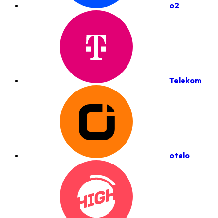
o2
Telekom
otelo