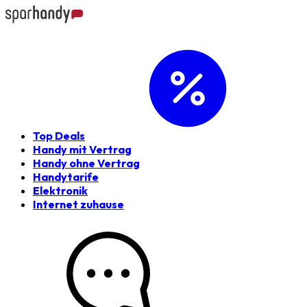
Top Deals
Handy mit Vertrag
Handy ohne Vertrag
Handytarife
Elektronik
Internet zuhause