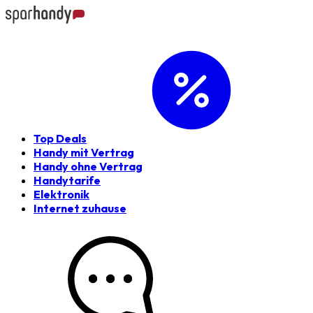
Top Deals
Handy mit Vertrag
Handy ohne Vertrag
Handytarife
Elektronik
Internet zuhause