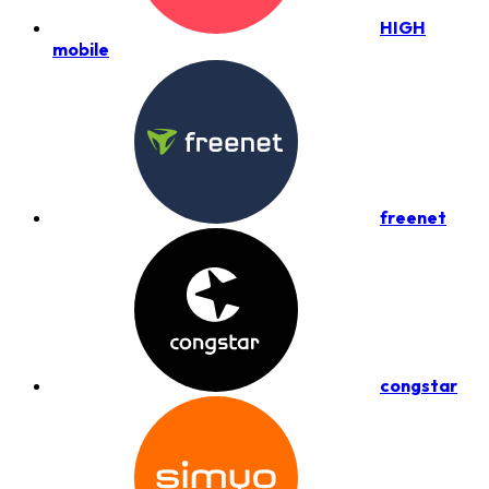
HIGH
mobile
freenet
congstar