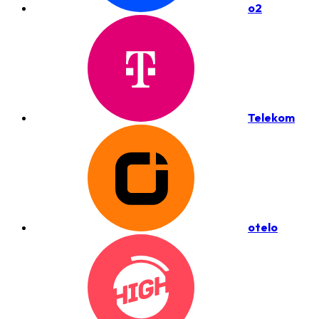
o2
Telekom
otelo