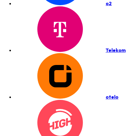
o2
Telekom
otelo