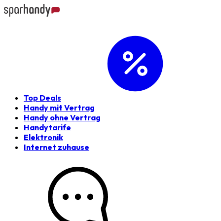
Top Deals
Handy mit Vertrag
Handy ohne Vertrag
Handytarife
Elektronik
Internet zuhause