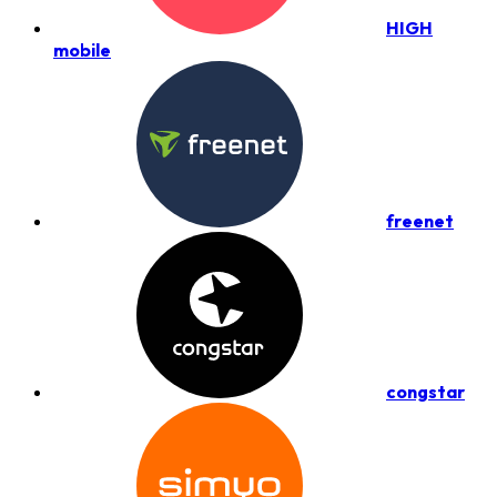
HIGH
mobile
freenet
congstar