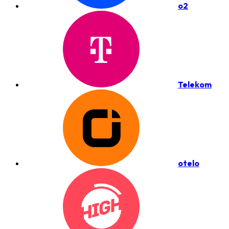
o2
Telekom
otelo