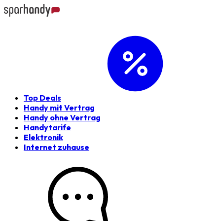
Top Deals
Handy mit Vertrag
Handy ohne Vertrag
Handytarife
Elektronik
Internet zuhause