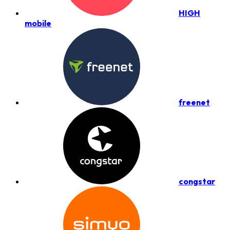
HIGH
mobile
freenet
congstar