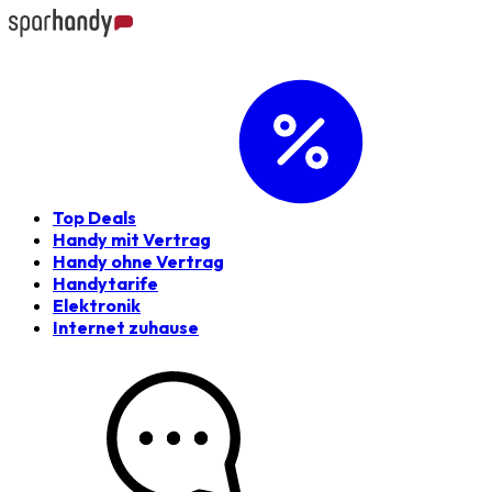
Top Deals
Handy mit Vertrag
Handy ohne Vertrag
Handytarife
Elektronik
Internet zuhause