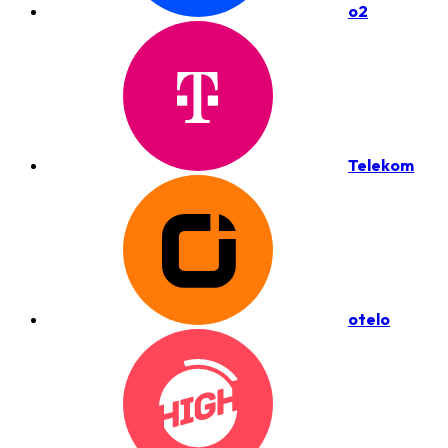
o2
Telekom
otelo