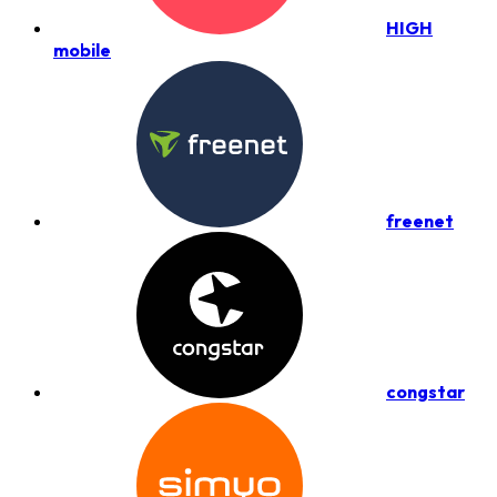
HIGH
mobile
freenet
congstar