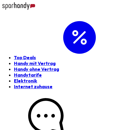
Top Deals
Handy mit Vertrag
Handy ohne Vertrag
Handytarife
Elektronik
Internet zuhause