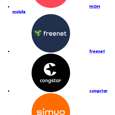
HIGH
mobile
freenet
congstar