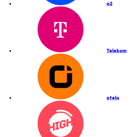
o2
Telekom
otelo