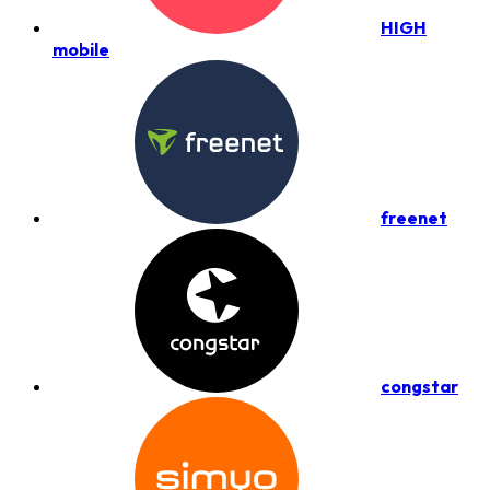
HIGH
mobile
freenet
congstar