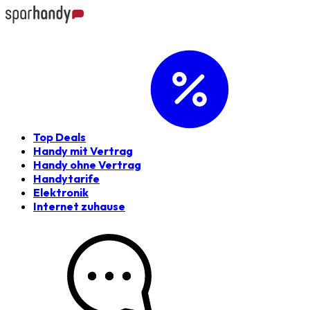
Top Deals
Handy mit Vertrag
Handy ohne Vertrag
Handytarife
Elektronik
Internet zuhause