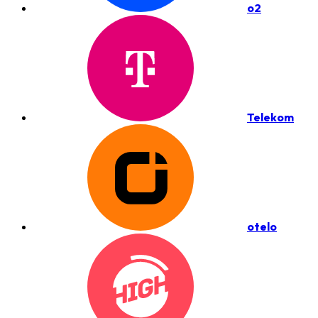
o2
Telekom
otelo