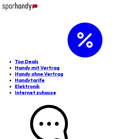
Top Deals
Handy mit Vertrag
Handy ohne Vertrag
Handytarife
Elektronik
Internet zuhause