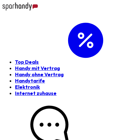
Top Deals
Handy mit Vertrag
Handy ohne Vertrag
Handytarife
Elektronik
Internet zuhause