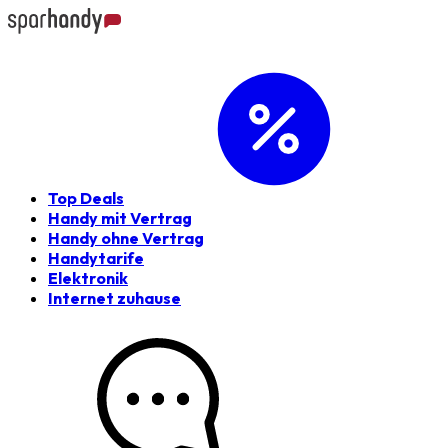
Top Deals
Handy mit Vertrag
Handy ohne Vertrag
Handytarife
Elektronik
Internet zuhause