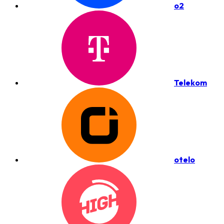
o2
Telekom
otelo