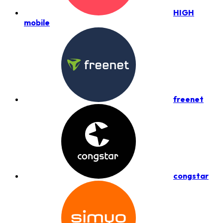
HIGH
mobile
freenet
congstar