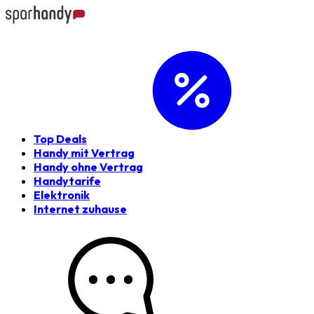
Top Deals
Handy mit Vertrag
Handy ohne Vertrag
Handytarife
Elektronik
Internet zuhause