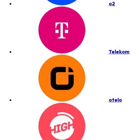
o2
Telekom
otelo