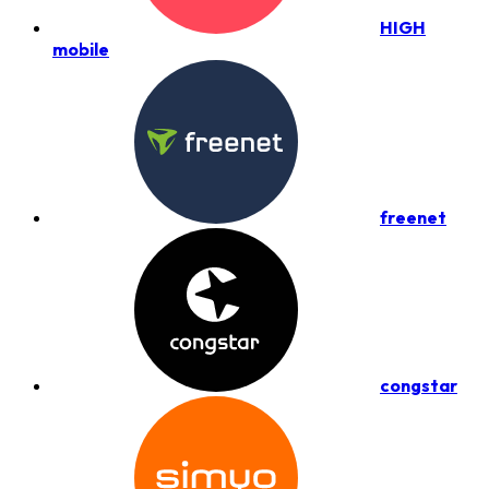
HIGH
mobile
freenet
congstar