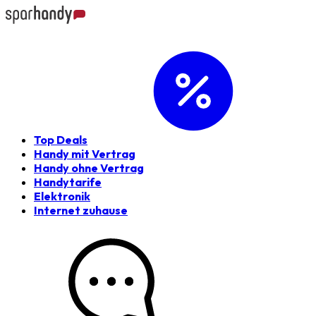
Top Deals
Handy mit Vertrag
Handy ohne Vertrag
Handytarife
Elektronik
Internet zuhause