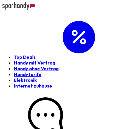
Top Deals
Handy mit Vertrag
Handy ohne Vertrag
Handytarife
Elektronik
Internet zuhause