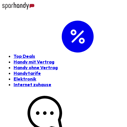
Top Deals
Handy mit Vertrag
Handy ohne Vertrag
Handytarife
Elektronik
Internet zuhause