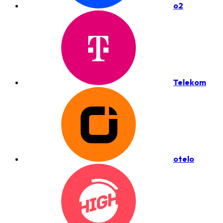
o2
Telekom
otelo