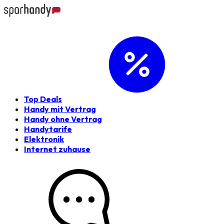
Top Deals
Handy mit Vertrag
Handy ohne Vertrag
Handytarife
Elektronik
Internet zuhause