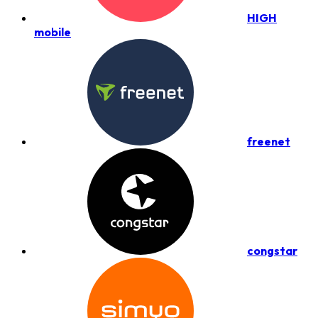
HIGH
mobile
freenet
congstar