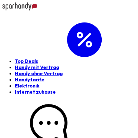
Top Deals
Handy mit Vertrag
Handy ohne Vertrag
Handytarife
Elektronik
Internet zuhause