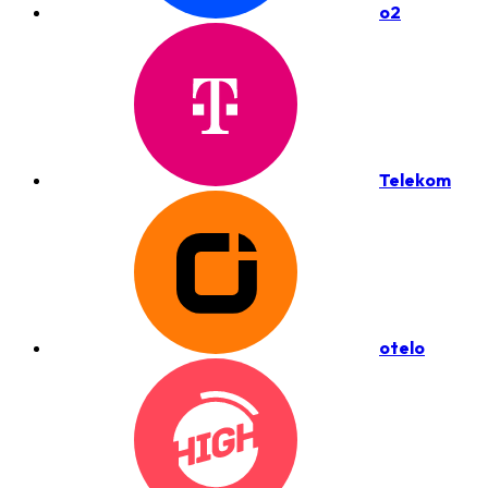
o2
Telekom
otelo