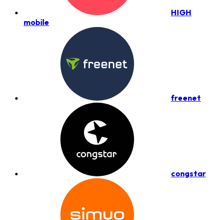
HIGH
mobile
freenet
congstar