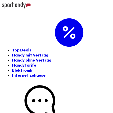
Top Deals
Handy mit Vertrag
Handy ohne Vertrag
Handytarife
Elektronik
Internet zuhause