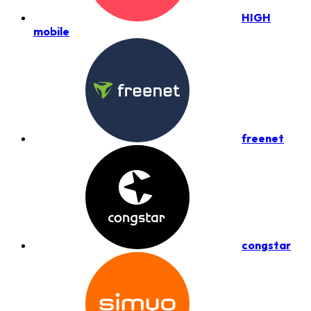
HIGH
mobile
freenet
congstar