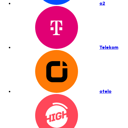
o2
Telekom
otelo