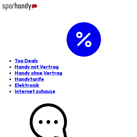
Top Deals
Handy mit Vertrag
Handy ohne Vertrag
Handytarife
Elektronik
Internet zuhause